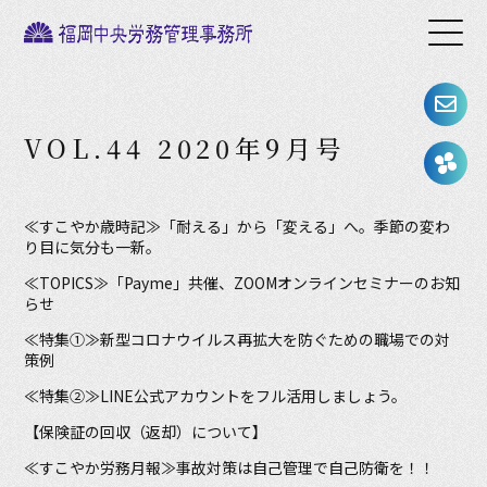
VOL.44 2020年9月号
≪すこやか歳時記≫「耐える」から「変える」へ。季節の変わ
り目に気分も一新。
≪TOPICS≫「Payme」共催、ZOOMオンラインセミナーのお知
らせ
≪特集①≫新型コロナウイルス再拡大を防ぐための職場での対
策例
≪特集②≫LINE公式アカウントをフル活用しましょう。
【保険証の回収（返却）について】
≪すこやか労務月報≫事故対策は自己管理で自己防衛を！！