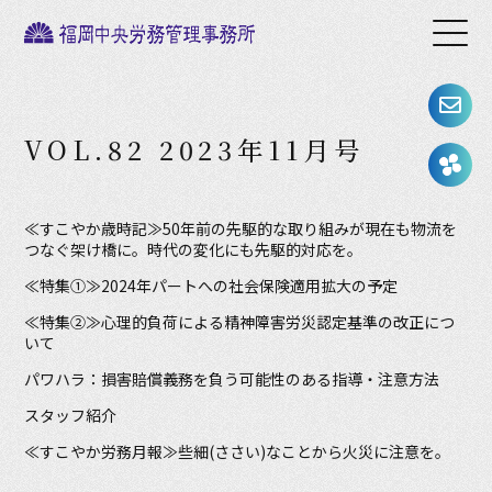
VOL.82 2023年11月号
≪すこやか歳時記≫50年前の先駆的な取り組みが現在も物流を
つなぐ架け橋に。時代の変化にも先駆的対応を。
≪特集①≫2024年パートへの社会保険適用拡大の予定
≪特集②≫心理的負荷による精神障害労災認定基準の改正につ
いて
パワハラ：損害賠償義務を負う可能性のある指導・注意方法
スタッフ紹介
≪すこやか労務月報≫些細(ささい)なことから火災に注意を。