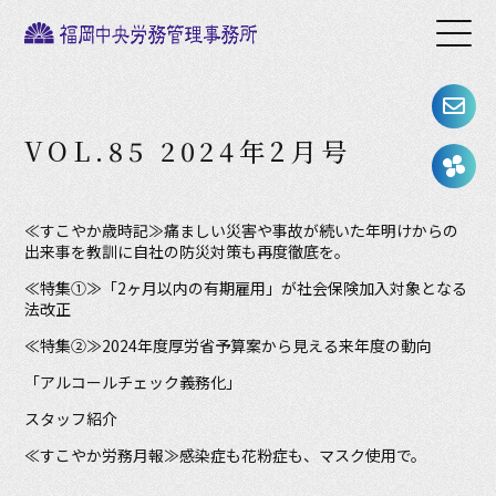
VOL.85 2024年2月号
≪すこやか歳時記≫痛ましい災害や事故が続いた年明けからの
出来事を教訓に自社の防災対策も再度徹底を。
≪特集①≫「2ヶ月以内の有期雇用」が社会保険加入対象となる
法改正
≪特集②≫2024年度厚労省予算案から見える来年度の動向
「アルコールチェック義務化」
スタッフ紹介
≪すこやか労務月報≫感染症も花粉症も、マスク使用で。