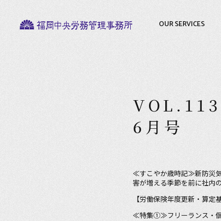
OUR SERVICES
VOL.113
6月号
≪すこやか歳時記≫新防災
害が増える季節を前に社内
【労働保険年度更新・算定
≪特集①≫フリーランス・